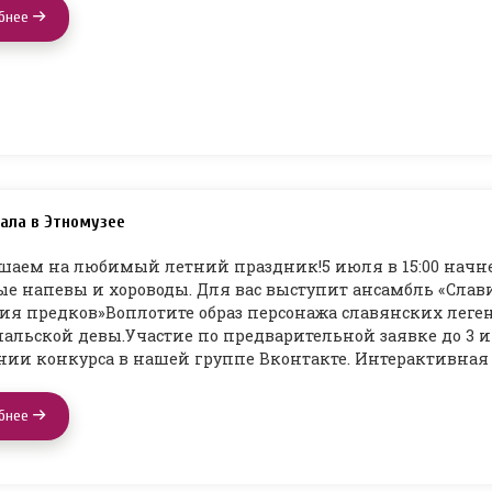
бнее
ала в Этномузее
аем на любимый летний праздник!5 июля в 15:00 начнет
е напевы и хороводы. Для вас выступит ансамбль «Слави
ия предков»Воплотите образ персонажа славянских легенд
альской девы.Участие по предварительной заявке до 3 и
нии конкурса в нашей группе Вконтакте. Интерактивна
бнее