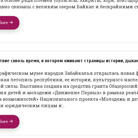
а основе ряда племён (булагаты, эхириты, хори, хонгодор
вно связаны с великим озером Байкал и бескрайними с
бнее
твие сквозь время, в котором оживают страницы истории, дыха
рафическом музее народов Забайкалья открылась новая 
ная летопись республики, ее истории, культурного насле
й силы. Выставка создана на средства гранта Общеросси
ия детей и молодежи «Движение Первых» в рамках реали
а возможностей» Национального проекта «Молодежь и де
ии юридическим лицам и…
бнее