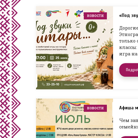
«Под зв
НОВОСТИ
Дорогие
Этногра
только 
классы:
игра на
Подро
Афиша м
НОВОСТИ
Чем зан
семейны