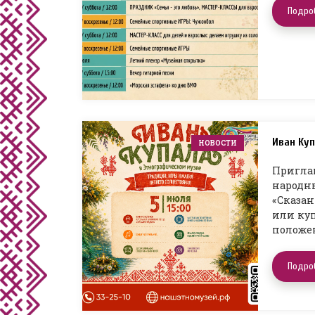
Подро
Иван Куп
НОВОСТИ
Приглаш
народны
«Сказан
или куп
положе
Подро