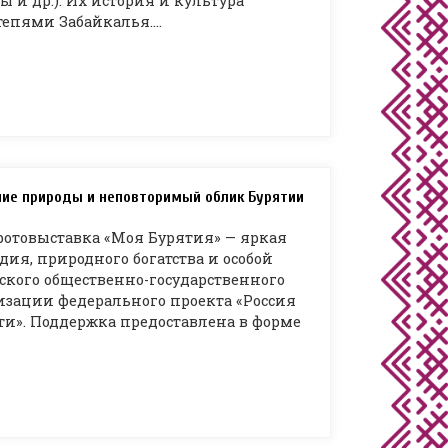
ы и др.). Их история и культура
тепями Забайкалья.…
ние природы и неповторимый облик Бурятии
фотовыставка «Моя Бурятия» — яркая
дия, природного богатства и особой
йского общественно-государственного
зации федерального проекта «Россия
ти». Поддержка предоставлена в форме