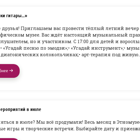
уки гитары…»
 друзья! Приглашаем вас провести тёплый летний вечер 
фическом музее. Вас ждёт настоящий музыкальный праз
слушателем, но и участником. С 17:00 для детей и взрослы
 • «Угадай песню по эмодзи»;• «Угадай инструмент»;• муз
 диатонических колокольчиках;• арт-терапия под живую
бнее
ероприятий в июле
яться в июле? Мы всё продумали! Весь месяц в Этномузее
е игры и творческие встречи. Выбирайте дату и приезж