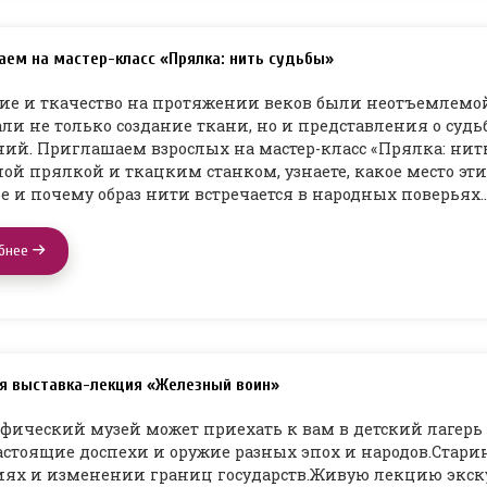
аем на мастер-класс «Прялка: нить судьбы»
ие и ткачество на протяжении веков были неотъемлемо
ли не только создание ткани, но и представления о судь
ий. Приглашаем взрослых на мастер-класс «Прялка: нить
ой прялкой и ткацким станком, узнаете, какое место э
е и почему образ нити встречается в народных поверьях
бнее
я выставка-лекция «Железный воин»
фический музей может приехать к вам в детский лагерь
астоящие доспехи и оружие разных эпох и народов.Стари
ях и изменении границ государств.Живую лекцию экску