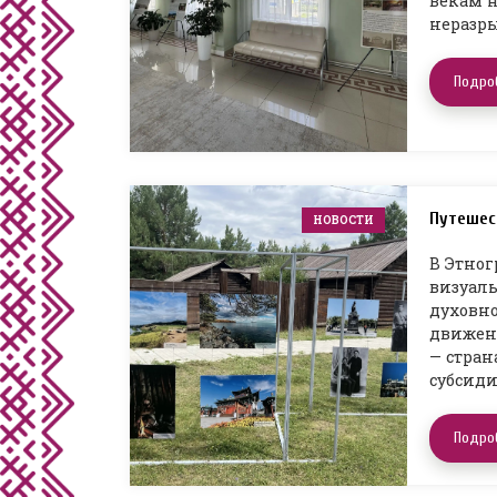
векам н
неразры
Подро
Путешес
НОВОСТИ
В Этног
визуаль
духовно
движен
— стран
субсид
Подро