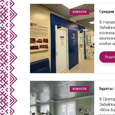
Сундуки
НОВОСТИ
В город
Забайка
посвяще
значени
особое 
Подро
Буряты: 
НОВОСТИ
В Центр
Забайка
«Моя Бу