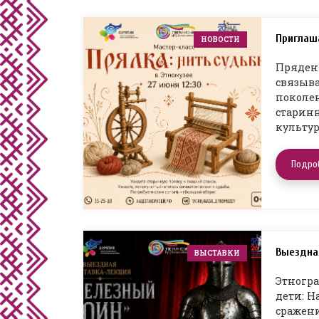
Приглаш
НОВОСТИ
Пряден
связыва
поколен
старинн
культур
Подро
Выездна
ВЫСТАВКИ
Этногра
дети: Н
сражени