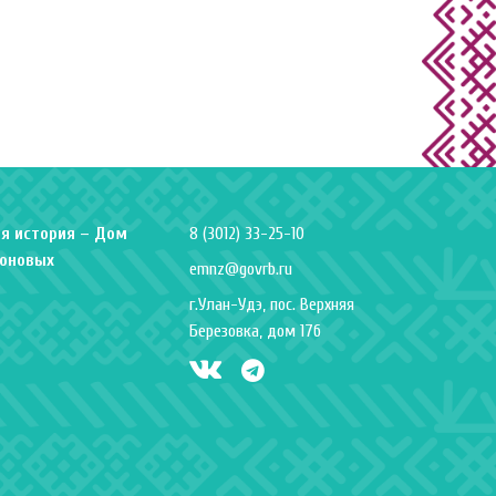
я история – Дом
8 (3012) 33-25-10
оновых
emnz@govrb.ru
г.Улан-Удэ, пос. Верхняя
Березовка, дом 17б