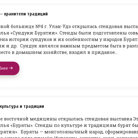
 – хранители традиций
ской больнице №4 г. Улан-Удэ открылась стендовая выст
лья «Сундуки Бурятии». Стенды были подготовлены совм
на истории сундуков и их особенностям у народов Буряти
и и др. Сундук являлся важным предметом быта в разли
место в домашнем хозяйстве, входил в приданое…
бнее
культура и традиции
е восточной медицины открылась стендовая выставка Э
лья «Буряты». Стенды по культуре и традициям бурят б
рятия». Буряты — монголоязычный народ, сформировавш