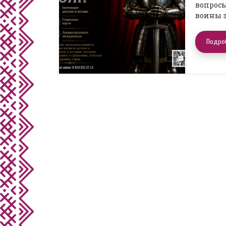
вопросы
воины з
Подро