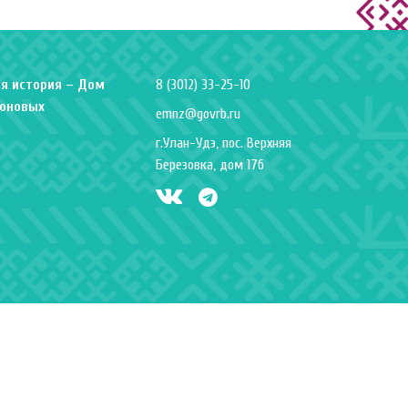
я история – Дом
8 (3012) 33-25-10
оновых
emnz@govrb.ru
г.Улан-Удэ, пос. Верхняя
Березовка, дом 17б