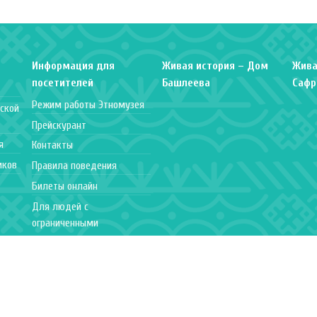
Информация для
Живая история – Дом
Жива
посетителей
Башлеева
Сафр
Режим работы Этномузея
ской
Прейскурант
я
Контакты
иков
Правила поведения
Билеты онлайн
Для людей с
ограниченными
возможностями
Часто задаваемые
вопросы